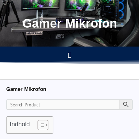
Gå
til
Gamer Mikrofon
indholdet
Menu
Gamer Mikrofon
Indhold