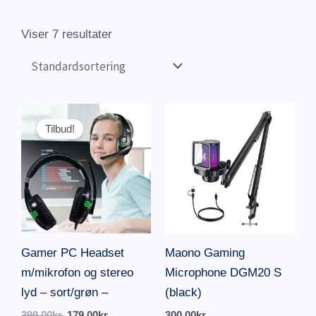
Viser 7 resultater
Den
Den
oprindelige
aktuelle
Tilbud!
pris
pris
var:
er:
399.00kr..
179.00kr..
Gamer PC Headset
Maono Gaming
m/mikrofon og stereo
Microphone DGM20 S
lyd – sort/grøn –
(black)
399.00
kr.
179.00
kr.
300.00
kr.