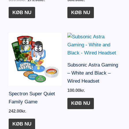
KØB NU
KØB NU
Subsonic Astra Gaming
– White and Black –
Wired Headset
100.00
kr.
Spectron Super Quiet
Family Game
KØB NU
242.00
kr.
KØB NU