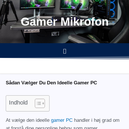
Gå
til
Gamer Mikrofon
indholdet
Menu
Sådan Vælger Du Den Ideelle Gamer PC
Indhold
At vælge den ideelle
gamer PC
handler i høj grad om
at forstå dine personlige behov som gamer.